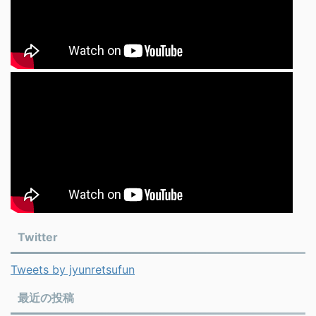
Twitter
Tweets by jyunretsufun
最近の投稿