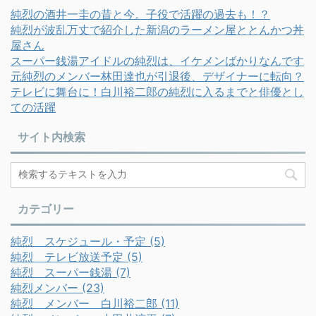
純烈の酒井一圭の昔と今。子役で活躍の過去も！？
純烈が波乱万丈で紹介した新潟のラーメン屋ととんかつ丼
屋さん
スーパー銭湯アイドルの純烈は、イケメンばかりなんです
元純烈のメンバー林田達也が引退後、デザイナーに転向？
テレビに舞台に！白川裕二郎の純烈に入るまでと俳優とし
ての活躍
サイト内検索
カテゴリー
純烈 スケジュール・予定 (5)
純烈 テレビ放送予定 (5)
純烈 スーパー銭湯 (7)
純烈メンバー (23)
純烈 メンバー 白川裕二郎 (11)