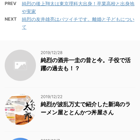
PREV
純烈の後上翔太は東京理科大出身！卒業高校と出身地
や実家
NEXT
純烈の友井雄亮はバツイチです。離婚と子どもについ
て
2019/12/28
純烈の酒井一圭の昔と今。子役で活
躍の過去も！？
2019/12/22
純烈が波乱万丈で紹介した新潟のラ
ーメン屋ととんかつ丼屋さん