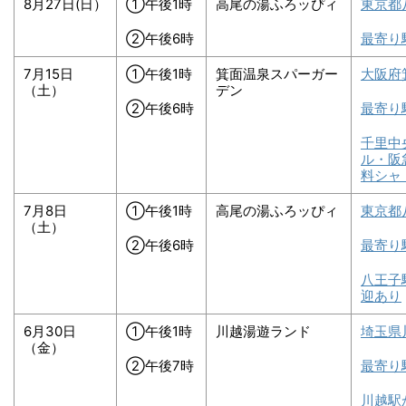
8月27日(日）
①午後1時
高尾の湯ふろッぴィ
東京都
②午後6時
最寄り
7月15日
①午後1時
箕面温泉スパーガー
大阪府
（土）
デン
②午後6時
最寄り
千里中
ル・阪
料シャ
7月8日
①午後1時
高尾の湯ふろッぴィ
東京都
（土）
②午後6時
最寄り
八王子
迎あり
6月30日
①午後1時
川越湯遊ランド
埼玉県
（金）
②午後7時
最寄り
川越駅