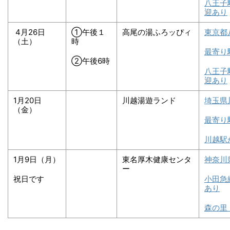
八王子
迎あり
4月26日
①午後１
高尾の湯ふろッぴィ
東京都
（土）
時
最寄り
②午後6時
八王子
迎あり
1月20日
川越湯遊ランド
埼玉県
（金）
最寄り
川越駅
1月9日（月）
東名厚木健康センタ
神奈川
ー
祝日です
小田急
あり
森の里