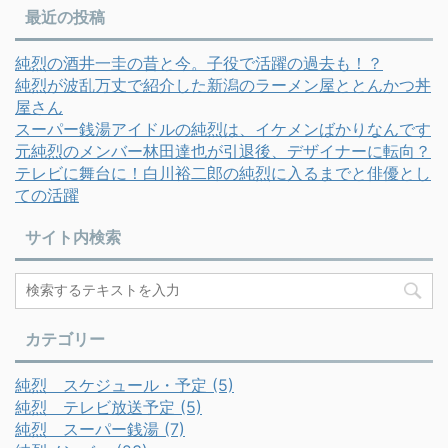
最近の投稿
純烈の酒井一圭の昔と今。子役で活躍の過去も！？
純烈が波乱万丈で紹介した新潟のラーメン屋ととんかつ丼
屋さん
スーパー銭湯アイドルの純烈は、イケメンばかりなんです
元純烈のメンバー林田達也が引退後、デザイナーに転向？
テレビに舞台に！白川裕二郎の純烈に入るまでと俳優とし
ての活躍
サイト内検索
カテゴリー
純烈 スケジュール・予定 (5)
純烈 テレビ放送予定 (5)
純烈 スーパー銭湯 (7)