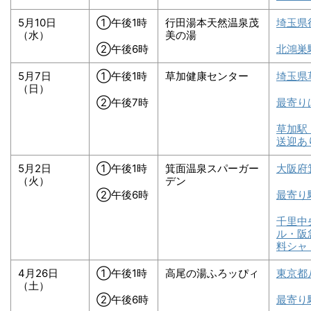
5月10日
①午後1時
行田湯本天然温泉茂
埼玉県
（水）
美の湯
②午後6時
北鴻巣
5月7日
①午後1時
草加健康センター
埼玉県
（日）
②午後7時
最寄り
草加駅
送迎あ
5月2日
①午後1時
箕面温泉スパーガー
大阪府
（火）
デン
②午後6時
最寄り
千里中
ル・阪
料シャ
4月26日
①午後1時
高尾の湯ふろッぴィ
東京都
（土）
②午後6時
最寄り