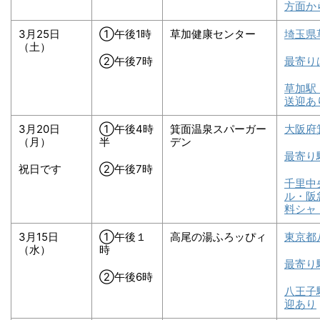
方面か
3月25日
①午後1時
草加健康センター
埼玉県
（土）
②午後7時
最寄り
草加駅
送迎あ
3月20日
①午後4時
箕面温泉スパーガー
大阪府
（月）
半
デン
最寄り
祝日です
②午後7時
千里中
ル・阪
料シャ
3月15日
①午後１
高尾の湯ふろッぴィ
東京都
（水）
時
最寄り
②午後6時
八王子
迎あり