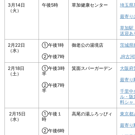
3月14日
午後5時
草加健康センター
埼玉県
（火）
最寄り
草加駅
送迎あ
2月22日
①午後1時
御老公の湯境店
茨城県
（水）
②午後7時
JR古
2月18日
①午後3時
箕面スパーガーデン
大阪府
（土）
半
最寄り
②午後7時
半
千里中
ル・阪
料シャ
2月15日
①午後１
高尾の湯ふろッぴィ
東京都
（水）
時
最寄り
②午後6時