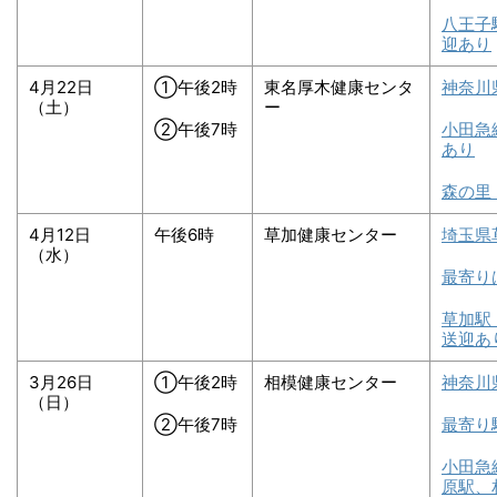
八王子
迎あり
4月22日
①午後2時
東名厚木健康センタ
神奈川
（土）
ー
②午後7時
小田急
あり
森の里
4月12日
午後6時
草加健康センター
埼玉県
（水）
最寄り
草加駅
送迎あ
3月26日
①午後2時
相模健康センター
神奈川
（日）
②午後7時
最寄り
小田急
原駅、