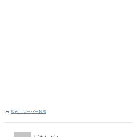
-
純烈 スーパー銭湯
S.Fさん
より: