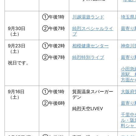
①午後1時
川越湯遊ランド
埼玉県
9月30日
②午後7時
純烈スペシャルライ
最寄り
（土）
ブ
9月23日
①午後2時
相模健康センター
神奈川
（土）
②午後7時
純烈特別ライブ
最寄り
祝日です。
小田急
原駅、
方面か
9月16日
①午後1時
箕面温泉スパーガー
大阪府
（土）
デン
②午後6時
最寄り
純烈天空LIVEⅤ
千里中
ル・阪
料シャ