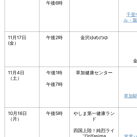
午後6時
千里
ル・阪
11月17日
午後2時
金沢ゆめのゆ
(金）
11月4日
午後1時
草加健康センター
（土）
午後7時
草加
10月16日
午後5時
やしま第一健康ラン
（月）
ド
四国上陸！純烈ライ
ブinYasima
琴電